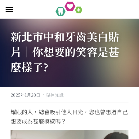
Home
新北市中和牙齒美白貼
關於均潔
片│你想要的笑容是甚
全瓷美白貼片
品牌緣起
麼樣子?
設備環境
數位微笑設計
微笑設計案例
·
陶瓷貼片知識
2025年1月20日
貼片知識
耀眼的人，總會吸引他人目光，您也曾想過自己
立即預約
想要成為甚麼模樣嗎？